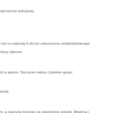
mperaturze pokojowej.
ub co najmniej 5 dni po zakończeniu antybiotykoterapii.
rotezy zębowe.
b w aptece. Naczynie należy czytelnie opisać
 wodą.
y, a naczynie trzymać za zewnętrzne ścianki. Wnętrza i