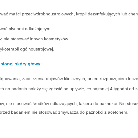
ować maści przeciwdrobnoustrojowych, kropli dezynfekujących lub che
ywać płynami odkażającymi.
w, nie stosować innych kosmetyków.
ykoterapii ogólnoustrojowej.
sionej skóry głowy:
tępowania, zaostrzenia objawów klinicznych, przed rozpoczęciem lecze
 na badania należy się zgłosić po upływie, co najmniej 4 tygodni od z
w, nie stosować środków odkażających, lakieru do paznokci. Nie stos
 przed badaniem nie stosować zmywacza do paznokci z acetonem.