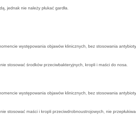
, jednak nie należy płukać gardła.
 momencie występowania objawów klinicznych, bez stosowania antybioty
ie stosować środków przeciwbakteryjnych, kropli i maści do nosa.
 momencie występowania objawów klinicznych, bez stosowania antybioty
ie stosować maści i kropli przeciwdrobnoustrojowych, nie przepłukiw