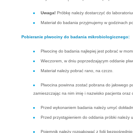
Uwaga!
Próbkę należy dostarczyć do laboratoriu
Materiał do badania przyjmujemy w godzinach po
Pobieranie plwociny do badania mikrobiologicznego:
Plwocinę do badania najlepiej jest pobrać w mom
Wieczorem, w dniu poprzedzającym oddanie plwoc
Materiał należy pobrać rano, na czczo.
Plwocina powinna zostać pobrana do jałowego po
zamieszczając na nim imię i nazwisko pacjenta oraz d
Przed wykonaniem badania należy umyć dokładnie
Przed przystąpieniem do oddania próbki należy
Pojemnik należy rozpakować z folii bezpośrednio