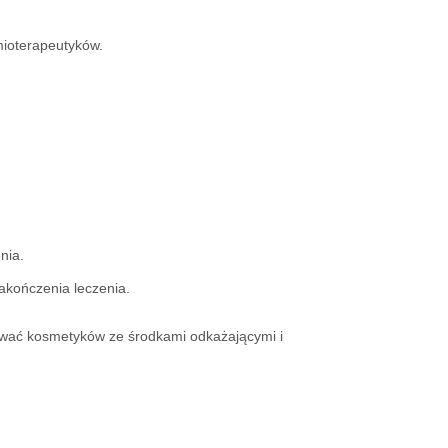
mioterapeutyków.
nia.
akończenia leczenia.
ować kosmetyków ze środkami odkażającymi i