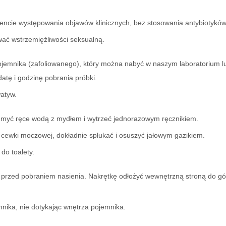
encie występowania objawów klinicznych, bez stosowania antybiotyków l
wać wstrzemięźliwości seksualną.
jemnika (zafoliowanego), który można nabyć w naszym laboratorium lu
atę i godzinę pobrania próbki.
atyw.
 umyć ręce wodą z mydłem i wytrzeć jednorazowym ręcznikiem.
cewki moczowej, dokładnie spłukać i osuszyć jałowym gazikiem.
do toalety.
 przed pobraniem nasienia. Nakrętkę odłożyć wewnętrzną stroną do gó
nika, nie dotykając wnętrza pojemnika.