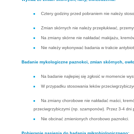
Cztery godziny przed pobraniem nie należy stos
Zmian skórnych nie należy przepłukiwać, przem
Na zmiany skórne nie nakładać makijażu, kremó
Nie należy wykonywać badania w trakcie antybiot
Badanie mykologiczne paznokci, zmian skórnych, owło
Na badanie najlepiej się zgłosić w momencie wys
W przypadku stosowania leków przeciwgrzybiczych
Na zmiany chorobowe nie nakładać maści, kremó
przeciwgrzybiczymi (np. szamponów). Przez 3-4 dni
Nie obcinać zmienionych chorobowo paznokci.
Pobieranie nasienia do badania mikrobiologicznego: