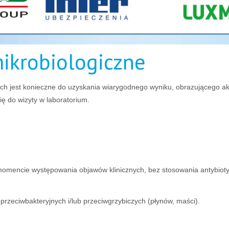
ikrobiologiczne
ch jest konieczne do uzyskania wiarygodnego wyniku, obrazującego akt
ę do wizyty w laboratorium.
 momencie występowania objawów klinicznych, bez stosowania antybioty
rzeciwbakteryjnych i/lub przeciwgrzybiczych (płynów, maści).