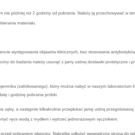
m nie później niż 2 godziny od pobrania. Należy ją przechowywać w te
bierania materiału.
encie występowania objawów klinicznych, bez stosowania antybiotyków l
iny do badania należy usunąć z jamy ustnej dostawki protetyczne i p
jemnika (zafoliowanego), który można nabyć w naszym laboratorium lu
atę i godzinę pobrania próbki.
 zęby, a następnie kilkakrotnie przepłukać jamę ustną przegotowaną
 umyć ręce wodą z mydłem i wytrzeć jednorazowym ręcznikiem.
 przed pobraniem plwociny. Nakrętkę odłożyć wewnętrzną stroną do gór