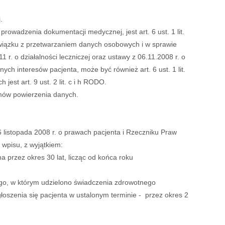
.
prowadzenia dokumentacji medycznej, jest art. 6 ust. 1 lit.
związku z przetwarzaniem danych osobowych i w sprawie
. o działalności leczniczej oraz ustawy z 06.11.2008 r. o
ch interesów pacjenta, może być również art. 6 ust. 1 lit.
st art. 9 ust. 2 lit. c i h RODO.
mów powierzenia danych.
 listopada 2008 r. o prawach pacjenta i Rzeczniku Praw
 wpisu, z wyjątkiem:
przez okres 30 lat, licząc od końca roku
ego, w którym udzielono świadczenia zdrowotnego
łoszenia się pacjenta w ustalonym terminie - przez okres 2