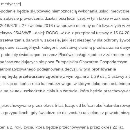
i medycznej.
iepodanie będzie skutkowało niemożnością wykonania usługi medycznej
w zakresie prowadzenia działalności leczniczej, w tym także w zakresie 
 2016/679 z 27 kwietnia 2016 r w sprawie ochrony osób fizycznych w 
tywy 95/46/WE - dalej: RODO, w zw. z przepisami ustawy z 15.04.2011 r
etwarzania danych w zakresie, jaki jest niezbędny dla ochrony żywotny
dane szczególnych kategorii, podstawą prawną przetwarzania danych je
 podmioty świadczące na rzecz Placówki usługi zgodnie z zakresem u
państw znajdujących się poza Europejskim Obszarem Gospodarczym.
automatyzowanego podejmowania decyzji, w tym
profilowania
ej będą przetwarzane zgodnie
z wymogami art. 29 ust. 1 ustawy z 6
 lat, licząc od końca roku kalendarzowego, w którym dokonano ostatniego
a skutek uszkodzenia ciała lub zatrucia, która będzie przechowywana 
ą przechowywane przez okres 5 lat, licząc od końca roku kalendarzow
 a przypadkach, gdy świadczenie nie zostało udzielone z powodu niezg
nia 2. roku życia, która będzie przechowywana przez okres 22 lat.