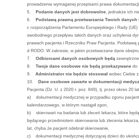
prowadzenia wymaganej przepisami prawa dokumentacj
5.
Podanie danych jest dobrowolne
, jednakże ich n
6.
Podstawą prawną przetwarzania Twoich danych
c rozporządzenia Parlamentu Europejskiego i Rady (UE)
swobodnego przepływu takich danych oraz uchylenia dyrek
prawach pacjenta i Rzeczniku Praw Pacjenta. Podstawą prz
d RODO. W zakresie, w jakim przetwarzane dane obejmują 
7.
Odbiorcami danych osobowych będą
zewnętrzne
8.
Twoje dane osobowe nie będą przekazywane
do 
9.
Administrator nie będzie stosował
wobec Ciebie z
10.
Dane osobowe zawarte w dokumentacji medyczn
Pacjenta (Dz. U. z 2020 r. poz. 849), tj. przez okres 20
a) dokumentacji medycznej w przypadku zgonu pacjenta n
kalendarzowego, w którym nastąpił zgon,
b) skierowań na badania lub zleceń lekarza, które będ
będącego przedmiotem skierowania lub zlecenia lekarza,
lat, chyba że pacjent odebrał skierowanie,
c) dokumentacji medycznej dotyczącej dzieci do ukończe